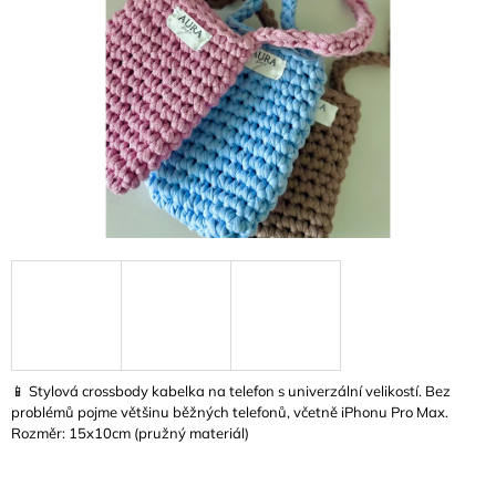
A
J
Í
T
?
HLEDAT
D
O
P
📱 Stylová crossbody kabelka na telefon s univerzální velikostí. Bez
O
problémů pojme většinu běžných telefonů, včetně iPhonu Pro Max.
R
Rozměr: 15x10cm (pružný materiál)
U
Č
U