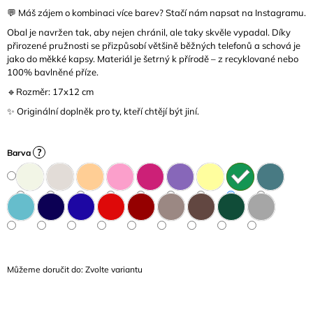
J
💬 Máš zájem o kombinaci více barev? Stačí nám napsat na Instagramu.
E
Obal je navržen tak, aby nejen chránil, ale taky skvěle vypadal. Díky
M
přirozené pružnosti se přizpůsobí většině běžných telefonů a schová je
E
jako do měkké kapsy. Materiál je šetrný k přírodě – z recyklované nebo
100% bavlněné příze.
🔹Rozměr: 17x12 cm
✨ Originální doplněk pro ty, kteří chtějí být jiní.
?
Barva
Můžeme doručit do:
Zvolte variantu