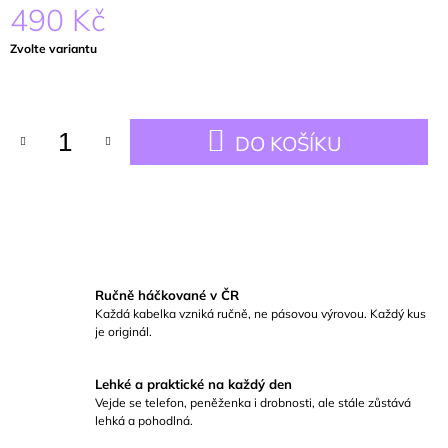
490 Kč
Měrná
Zvolte variantu
cena:
DO KOŠÍKU
Ručně háčkované v ČR
Každá kabelka vzniká ručně, ne pásovou výrovou. Každý kus
je originál.
Lehké a praktické na každý den
Vejde se telefon, peněženka i drobnosti, ale stále zůstává
lehká a pohodlná.