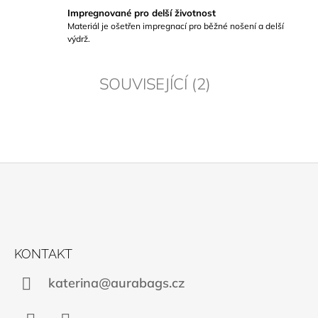
Impregnované pro delší životnost
Materiál je ošetřen impregnací pro běžné nošení a delší
výdrž.
SOUVISEJÍCÍ (2)
Z
Á
P
A
KONTAKT
T
katerina@aurabags.cz
Í