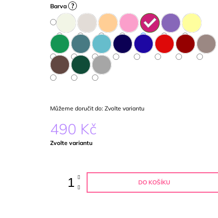
?
Barva
Můžeme doručit do:
Zvolte variantu
490 Kč
Měrná
Zvolte variantu
cena:
DO KOŠÍKU