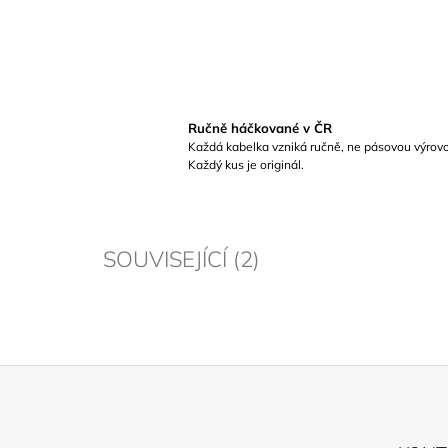
Ručně háčkované v ČR
Každá kabelka vzniká ručně, ne pásovou výrov
Každý kus je originál.
SOUVISEJÍCÍ (2)
Z
Á