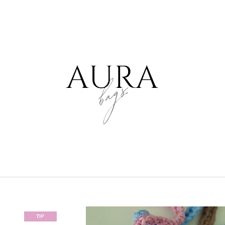
CO POTŘEBUJETE NAJÍT?
HLEDAT
DOPORUČUJEME
TIP