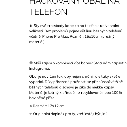
HÁČKOVANÝ OBAL NA
TELEFON
📱 Stylová crossbody kabelka na telefon s univerzální
velikostí. Bez problémů pojme většinu běžných telefonů,
včetně iPhonu Pro Max. Rozměr: 15x10cm (pružný
materiál)
💬 Máš zájem o kombinaci více barev? Stačí nám napsat 
Instagramu.
Obal je navržen tak, aby nejen chránil, ale taky skvěle
vypadal. Díky přirozené pružnosti se přizpůsobí většině
běžných telefonů a schová je jako do měkké kapsy.
Materiál je šetrný k přírodě – z recyklované nebo 100%
bavlněné příze.
🔹Rozměr: 17x12 cm
✨ Originální doplněk pro ty, kteří chtějí být jiní.