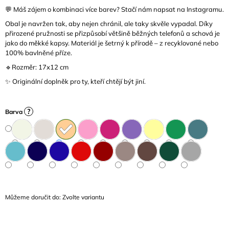
J
💬 Máš zájem o kombinaci více barev? Stačí nám napsat na Instagramu.
E
Obal je navržen tak, aby nejen chránil, ale taky skvěle vypadal. Díky
M
přirozené pružnosti se přizpůsobí většině běžných telefonů a schová je
E
jako do měkké kapsy. Materiál je šetrný k přírodě – z recyklované nebo
100% bavlněné příze.
🔹Rozměr: 17x12 cm
✨ Originální doplněk pro ty, kteří chtějí být jiní.
?
Barva
Můžeme doručit do:
Zvolte variantu