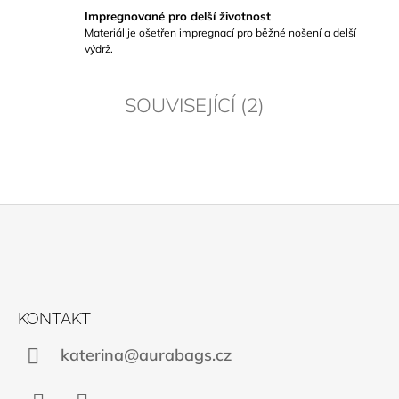
Impregnované pro delší životnost
Materiál je ošetřen impregnací pro běžné nošení a delší
výdrž.
SOUVISEJÍCÍ (2)
Z
Á
P
A
KONTAKT
T
katerina@aurabags.cz
Í