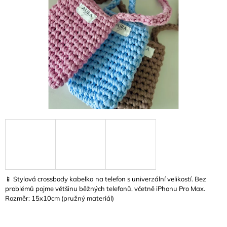
A
J
Í
T
?
HLEDAT
D
O
P
📱 Stylová crossbody kabelka na telefon s univerzální velikostí. Bez
O
problémů pojme většinu běžných telefonů, včetně iPhonu Pro Max.
R
Rozměr: 15x10cm (pružný materiál)
U
Č
U