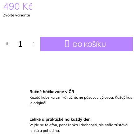
490 Kč
Měrná
Zvolte variantu
cena:
DO KOŠÍKU
Ručně háčkované v ČR
Každá kabelka vzniká ručně, ne pásovou výrovou. Každý kus
je originál.
Lehké a praktické na každý den
Vejde se telefon, peněženka i drobnosti, ale stále zůstává
lehká a pohodlná.